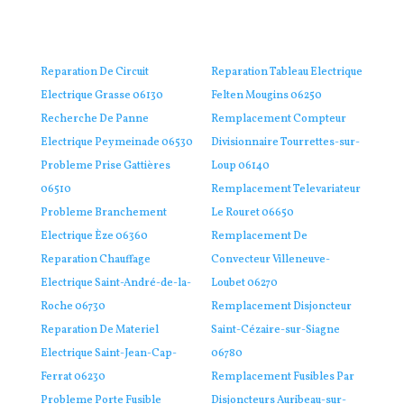
Reparation De Circuit
Reparation Tableau Electrique
Electrique Grasse 06130
Felten Mougins 06250
Recherche De Panne
Remplacement Compteur
Electrique Peymeinade 06530
Divisionnaire Tourrettes-sur-
Probleme Prise Gattières
Loup 06140
06510
Remplacement Televariateur
Probleme Branchement
Le Rouret 06650
Electrique Èze 06360
Remplacement De
Reparation Chauffage
Convecteur Villeneuve-
Electrique Saint-André-de-la-
Loubet 06270
Roche 06730
Remplacement Disjoncteur
Reparation De Materiel
Saint-Cézaire-sur-Siagne
Electrique Saint-Jean-Cap-
06780
Ferrat 06230
Remplacement Fusibles Par
Probleme Porte Fusible
Disjoncteurs Auribeau-sur-