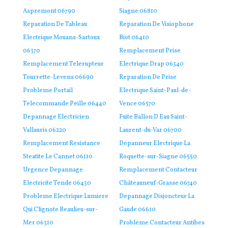
Aspremont 06790
Siagne 06810
Reparation De Tableau
Reparation De Visiophone
Electrique Mouans-Sartoux
Biot 06410
06370
Remplacement Prise
Remplacement Telerupteur
Electrique Drap 06340
Tourrette-Levens 06690
Reparation De Prise
Probleme Portail
Electrique Saint-Paul-de-
Telecommande Peille 06440
Vence 06570
Depannage Electricien
Fuite Ballon D Eau Saint-
Vallauris 06220
Laurent-du-Var 06700
Remplacement Resistance
Depanneur Electrique La
Steatite Le Cannet 06110
Roquette-sur-Siagne 06550
Urgence Depannage
Remplacement Contacteur
Electricite Tende 06430
Châteauneuf-Grasse 06740
Probleme Electrique Lumiere
Depannage Disjoncteur La
Qui Clignote Beaulieu-sur-
Gaude 06610
Mer 06310
Probleme Contacteur Antibes