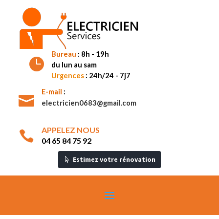
Bureau
: 8h - 19h

du lun au sam
Urgences
: 24h/24 - 7j7
E-mail
:

electricien0683@gmail.com
APPELEZ NOUS

04 65 84 75 92
Estimez votre rénovation